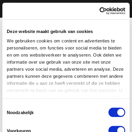
Deze website maakt gebruik van cookies
We gebruiken cookies om content en advertenties te
personaliseren, om functies voor social media te bieden
en om ons websiteverkeer te analyseren. Ook delen we
informatie over uw gebruik van onze site met onze
partners voor social media, adverteren en analyse. Deze
partners kunnen deze gegevens combineren met andere
informatie die u aan ze heeft verstrekt of die ze hebben
verzameld op basis van uw gebruik van hun services. U
gaat akkoord met onze cookies als u onze website blijft
gebruiken.
Toestemmingsselectie
Noodzakelijk
Voorkeuren