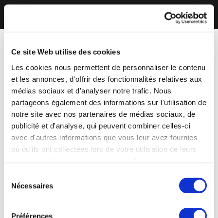
Ce site Web utilise des cookies
Les cookies nous permettent de personnaliser le contenu
et les annonces, d'offrir des fonctionnalités relatives aux
médias sociaux et d'analyser notre trafic. Nous
partageons également des informations sur l'utilisation de
notre site avec nos partenaires de médias sociaux, de
publicité et d'analyse, qui peuvent combiner celles-ci
avec d'autres informations que vous leur avez fournies
ou qu'ils ont collectées lors de votre utilisation de leurs
services. Vous consentez à nos cookies si vous
continuez à utiliser notre site Web.
Sélection
Nécessaires
du
consentement
Préférences