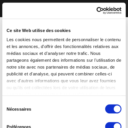
Ce site Web utilise des cookies
Les cookies nous permettent de personnaliser le contenu
et les annonces, d'offrir des fonctionnalités relatives aux
médias sociaux et d'analyser notre trafic. Nous
partageons également des informations sur l'utilisation de
notre site avec nos partenaires de médias sociaux, de
publicité et d'analyse, qui peuvent combiner celles-ci
avec d'autres informations que vous leur avez fournies
ou qu'ils ont collectées lors de votre utilisation de leurs
services. Vous consentez à nos cookies si vous
continuez à utiliser notre site Web.
Sélection
Nécessaires
du
consentement
Préférences