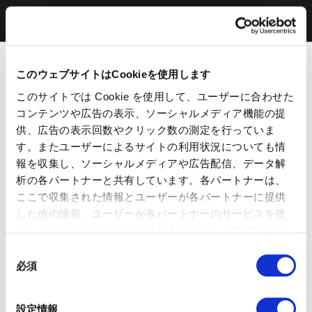
このウェブサイトはCookieを使用します
このサイトでは Cookie を使用して、ユーザーに合わせた
コンテンツや広告の表示、ソーシャルメディア機能の提
供、広告の表示回数やクリック数の測定を行っていま
す。またユーザーによるサイトの利用状況についても情
報を収集し、ソーシャルメディアや広告配信、データ解
析の各パートナーと共有しています。各パートナーは、
ここで収集された情報とユーザーが各パートナーに提供
した他の情報、ユーザーが各パートナーのサービスを使
用したときに収集した他の情報を組み合わせて使用する
ことがあります。 当ウェブサイトの使用を続行するとク
同
ッキーに同意したことになります。
必須
意
の
選
設定情報