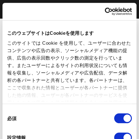
このウェブサイトはCookieを使用します
このサイトでは Cookie を使用して、ユーザーに合わせた
コンテンツや広告の表示、ソーシャルメディア機能の提
供、広告の表示回数やクリック数の測定を行っていま
す。またユーザーによるサイトの利用状況についても情
報を収集し、ソーシャルメディアや広告配信、データ解
析の各パートナーと共有しています。各パートナーは、
ここで収集された情報とユーザーが各パートナーに提供
した他の情報、ユーザーが各パートナーのサービスを使
用したときに収集した他の情報を組み合わせて使用する
ことがあります。 当ウェブサイトの使用を続行するとク
同
ッキーに同意したことになります。
必須
意
の
選
設定情報