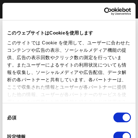
このウェブサイトはCookieを使用します
このサイトでは Cookie を使用して、ユーザーに合わせた
コンテンツや広告の表示、ソーシャルメディア機能の提
供、広告の表示回数やクリック数の測定を行っていま
す。またユーザーによるサイトの利用状況についても情
報を収集し、ソーシャルメディアや広告配信、データ解
析の各パートナーと共有しています。各パートナーは、
ここで収集された情報とユーザーが各パートナーに提供
した他の情報、ユーザーが各パートナーのサービスを使
用したときに収集した他の情報を組み合わせて使用する
ことがあります。 当ウェブサイトの使用を続行するとク
同
ッキーに同意したことになります。
必須
意
の
選
設定情報