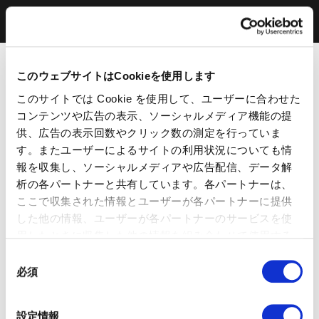
このウェブサイトはCookieを使用します
このサイトでは Cookie を使用して、ユーザーに合わせた
コンテンツや広告の表示、ソーシャルメディア機能の提
供、広告の表示回数やクリック数の測定を行っていま
す。またユーザーによるサイトの利用状況についても情
報を収集し、ソーシャルメディアや広告配信、データ解
析の各パートナーと共有しています。各パートナーは、
ここで収集された情報とユーザーが各パートナーに提供
した他の情報、ユーザーが各パートナーのサービスを使
用したときに収集した他の情報を組み合わせて使用する
ことがあります。 当ウェブサイトの使用を続行するとク
同
ッキーに同意したことになります。
必須
意
の
選
設定情報