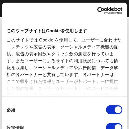
このウェブサイトはCookieを使用します
このサイトでは Cookie を使用して、ユーザーに合わせた
コンテンツや広告の表示、ソーシャルメディア機能の提
供、広告の表示回数やクリック数の測定を行っていま
す。またユーザーによるサイトの利用状況についても情
報を収集し、ソーシャルメディアや広告配信、データ解
析の各パートナーと共有しています。各パートナーは、
ここで収集された情報とユーザーが各パートナーに提供
した他の情報、ユーザーが各パートナーのサービスを使
用したときに収集した他の情報を組み合わせて使用する
ことがあります。 当ウェブサイトの使用を続行するとク
同
ッキーに同意したことになります。
必須
意
の
選
設定情報