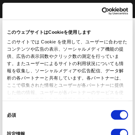
このウェブサイトはCookieを使用します
このサイトでは Cookie を使用して、ユーザーに合わせた
コンテンツや広告の表示、ソーシャルメディア機能の提
供、広告の表示回数やクリック数の測定を行っていま
す。またユーザーによるサイトの利用状況についても情
報を収集し、ソーシャルメディアや広告配信、データ解
析の各パートナーと共有しています。各パートナーは、
ここで収集された情報とユーザーが各パートナーに提供
した他の情報、ユーザーが各パートナーのサービスを使
用したときに収集した他の情報を組み合わせて使用する
ことがあります。 当ウェブサイトの使用を続行するとク
同
ッキーに同意したことになります。
必須
意
の
選
設定情報