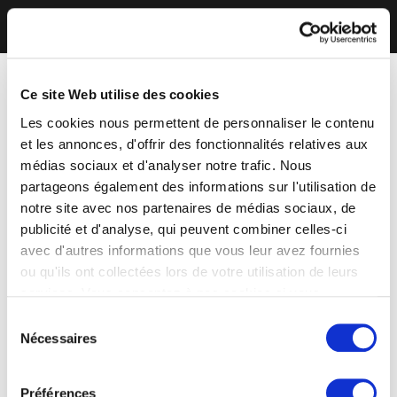
Ce site Web utilise des cookies
Les cookies nous permettent de personnaliser le contenu
et les annonces, d'offrir des fonctionnalités relatives aux
médias sociaux et d'analyser notre trafic. Nous
partageons également des informations sur l'utilisation de
notre site avec nos partenaires de médias sociaux, de
publicité et d'analyse, qui peuvent combiner celles-ci
avec d'autres informations que vous leur avez fournies
ou qu'ils ont collectées lors de votre utilisation de leurs
services. Vous consentez à nos cookies si vous
continuez à utiliser notre site Web.
Sélection
Nécessaires
du
consentement
Préférences