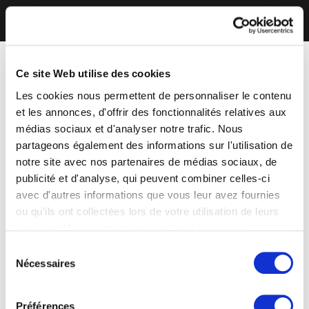
Ce site Web utilise des cookies
Les cookies nous permettent de personnaliser le contenu
et les annonces, d'offrir des fonctionnalités relatives aux
médias sociaux et d'analyser notre trafic. Nous
partageons également des informations sur l'utilisation de
notre site avec nos partenaires de médias sociaux, de
publicité et d'analyse, qui peuvent combiner celles-ci
avec d'autres informations que vous leur avez fournies
ou qu'ils ont collectées lors de votre utilisation de leurs
services. Vous consentez à nos cookies si vous
continuez à utiliser notre site Web.
Sélection
Nécessaires
du
consentement
Préférences