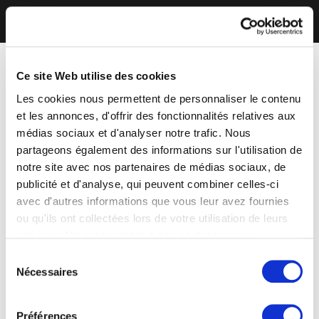
Ce site Web utilise des cookies
Les cookies nous permettent de personnaliser le contenu
et les annonces, d'offrir des fonctionnalités relatives aux
médias sociaux et d'analyser notre trafic. Nous
partageons également des informations sur l'utilisation de
notre site avec nos partenaires de médias sociaux, de
publicité et d'analyse, qui peuvent combiner celles-ci
avec d'autres informations que vous leur avez fournies
ou qu'ils ont collectées lors de votre utilisation de leurs
services. Vous consentez à nos cookies si vous
continuez à utiliser notre site Web.
Sélection
Nécessaires
du
consentement
Préférences