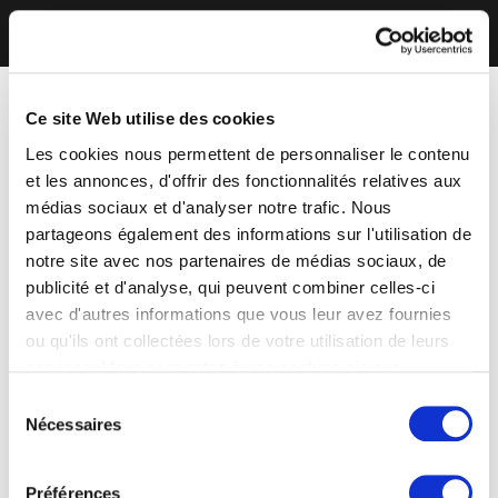
Ce site Web utilise des cookies
Les cookies nous permettent de personnaliser le contenu
et les annonces, d'offrir des fonctionnalités relatives aux
médias sociaux et d'analyser notre trafic. Nous
partageons également des informations sur l'utilisation de
notre site avec nos partenaires de médias sociaux, de
publicité et d'analyse, qui peuvent combiner celles-ci
avec d'autres informations que vous leur avez fournies
ou qu'ils ont collectées lors de votre utilisation de leurs
services. Vous consentez à nos cookies si vous
continuez à utiliser notre site Web.
Sélection
Nécessaires
du
consentement
Préférences