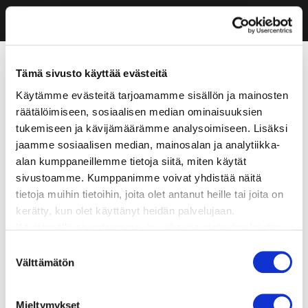
Tämä sivusto käyttää evästeitä
Käytämme evästeitä tarjoamamme sisällön ja mainosten
räätälöimiseen, sosiaalisen median ominaisuuksien
tukemiseen ja kävijämäärämme analysoimiseen. Lisäksi
jaamme sosiaalisen median, mainosalan ja analytiikka-
alan kumppaneillemme tietoja siitä, miten käytät
sivustoamme. Kumppanimme voivat yhdistää näitä
tietoja muihin tietoihin, joita olet antanut heille tai joita on
kerätty, kun olet käyttänyt heidän palvelujaan.
Käyttämällä sivustoamme, hyväksyt evästeiden käytön.
Suostumuksen
Välttämätön
valinta
Mieltymykset