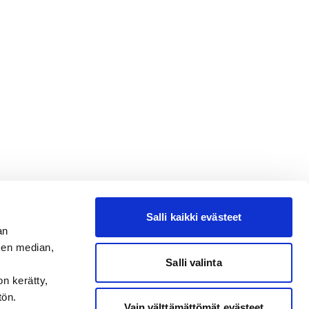
Salli kaikki evästeet
an
sen median,
Salli valinta
on kerätty,
tön.
Vain välttämättömät evästeet