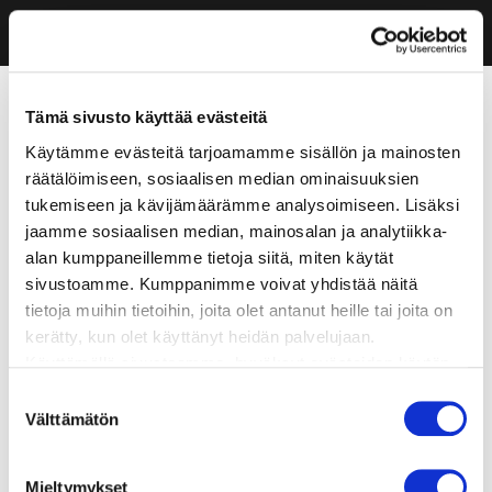
Tämä sivusto käyttää evästeitä
Käytämme evästeitä tarjoamamme sisällön ja mainosten
räätälöimiseen, sosiaalisen median ominaisuuksien
tukemiseen ja kävijämäärämme analysoimiseen. Lisäksi
jaamme sosiaalisen median, mainosalan ja analytiikka-
alan kumppaneillemme tietoja siitä, miten käytät
sivustoamme. Kumppanimme voivat yhdistää näitä
tietoja muihin tietoihin, joita olet antanut heille tai joita on
kerätty, kun olet käyttänyt heidän palvelujaan.
Käyttämällä sivustoamme, hyväksyt evästeiden käytön.
Suostumuksen
Välttämätön
valinta
Mieltymykset