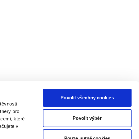
Povolit všechny cookies
těvnosti
tnery pro
Povolit výběr
acemi, které
ačujete v
Pouze nutné cookies