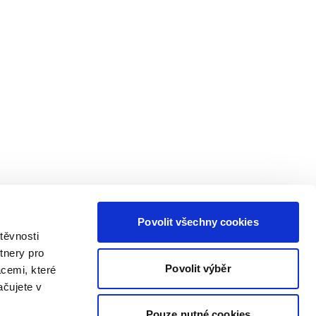
Povolit všechny cookies
těvnosti
tnery pro
Povolit výběr
acemi, které
ačujete v
Pouze nutné cookies