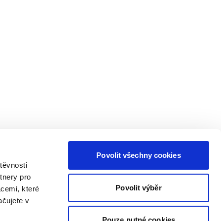
Povolit všechny cookies
těvnosti
tnery pro
Povolit výběr
acemi, které
ačujete v
Pouze nutné cookies