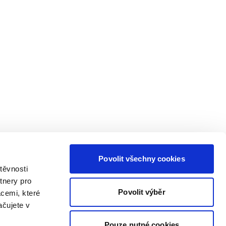
Povolit všechny cookies
těvnosti
tnery pro
Povolit výběr
acemi, které
ačujete v
Pouze nutné cookies