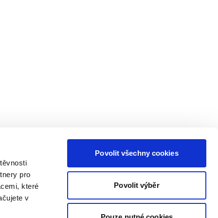
Povolit všechny cookies
těvnosti
tnery pro
Povolit výběr
acemi, které
ačujete v
Pouze nutné cookies