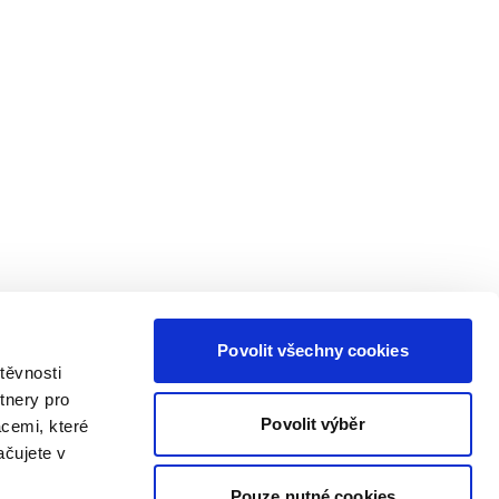
Povolit všechny cookies
těvnosti
tnery pro
Povolit výběr
acemi, které
ačujete v
Pouze nutné cookies