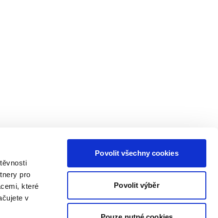
Povolit všechny cookies
těvnosti
tnery pro
Povolit výběr
acemi, které
ačujete v
Pouze nutné cookies