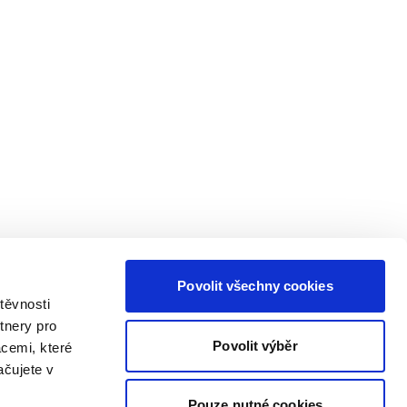
Povolit všechny cookies
těvnosti
tnery pro
Povolit výběr
acemi, které
ačujete v
Pouze nutné cookies