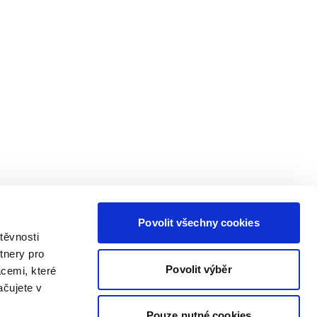
Povolit všechny cookies
těvnosti
tnery pro
Povolit výběr
acemi, které
ačujete v
Pouze nutné cookies