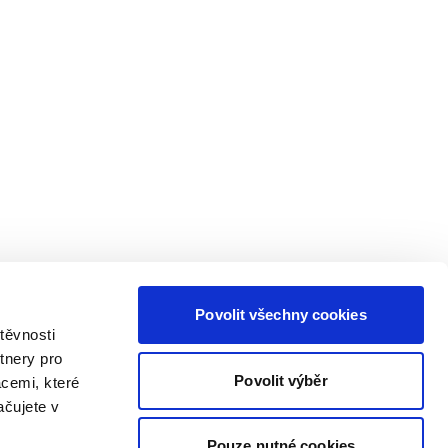
Povolit všechny cookies
těvnosti
tnery pro
Povolit výběr
acemi, které
ačujete v
Pouze nutné cookies