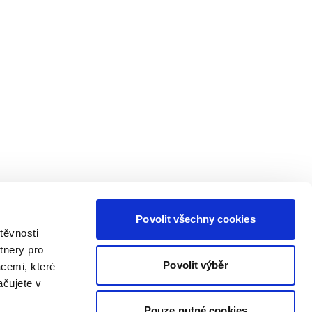
Povolit všechny cookies
těvnosti
tnery pro
Povolit výběr
acemi, které
ačujete v
Pouze nutné cookies