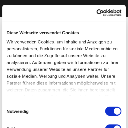
Diese Webseite verwendet Cookies
Wir verwenden Cookies, um Inhalte und Anzeigen zu
personalisieren, Funktionen für soziale Medien anbieten
zu können und die Zugriffe auf unsere Website zu
analysieren. Außerdem geben wir Informationen zu Ihrer
Verwendung unserer Website an unsere Partner für
soziale Medien, Werbung und Analysen weiter. Unsere
Partner führen diese Informationen möglicherweise mit
weiteren Daten zusammen, die Sie ihnen bereitgestellt
haben oder die sie im Rahmen Ihrer Nutzung der Dienste
gesammelt haben. Sie geben Einwilligung zu unseren
Einwilligungsauswahl
Cookies, wenn Sie unsere Webseite weiterhin nutzen.
Notwendig