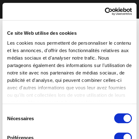
Ce site Web utilise des cookies
Les cookies nous permettent de personnaliser le contenu
et les annonces, d'offrir des fonctionnalités relatives aux
médias sociaux et d'analyser notre trafic. Nous
partageons également des informations sur l'utilisation de
notre site avec nos partenaires de médias sociaux, de
publicité et d'analyse, qui peuvent combiner celles-ci
avec d'autres informations que vous leur avez fournies
ou qu'ils ont collectées lors de votre utilisation de leurs
services. Vous consentez à nos cookies si vous
continuez à utiliser notre site Web.
Sélection
Nécessaires
du
consentement
Préférences