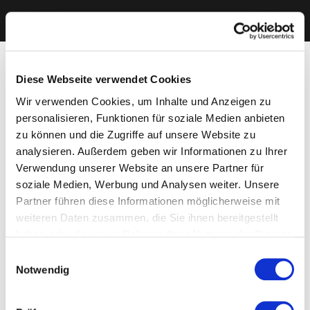
Diese Webseite verwendet Cookies
Wir verwenden Cookies, um Inhalte und Anzeigen zu
personalisieren, Funktionen für soziale Medien anbieten
zu können und die Zugriffe auf unsere Website zu
analysieren. Außerdem geben wir Informationen zu Ihrer
Verwendung unserer Website an unsere Partner für
soziale Medien, Werbung und Analysen weiter. Unsere
Partner führen diese Informationen möglicherweise mit
weiteren Daten zusammen, die Sie ihnen bereitgestellt
haben oder die sie im Rahmen Ihrer Nutzung der Dienste
gesammelt haben. Sie geben Einwilligung zu unseren
Einwilligungsauswahl
Cookies, wenn Sie unsere Webseite weiterhin nutzen.
Notwendig