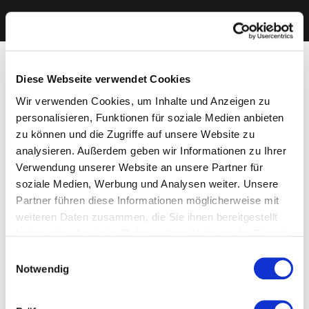
Diese Webseite verwendet Cookies
Wir verwenden Cookies, um Inhalte und Anzeigen zu
personalisieren, Funktionen für soziale Medien anbieten
zu können und die Zugriffe auf unsere Website zu
analysieren. Außerdem geben wir Informationen zu Ihrer
Verwendung unserer Website an unsere Partner für
soziale Medien, Werbung und Analysen weiter. Unsere
Partner führen diese Informationen möglicherweise mit
weiteren Daten zusammen, die Sie ihnen bereitgestellt
haben oder die sie im Rahmen Ihrer Nutzung der Dienste
gesammelt haben. Sie geben Einwilligung zu unseren
Einwilligungsauswahl
Cookies, wenn Sie unsere Webseite weiterhin nutzen.
Notwendig