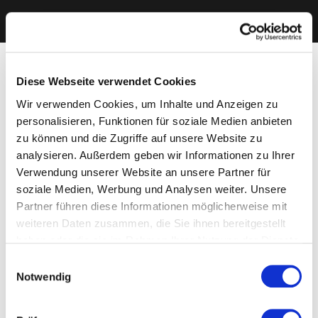
Diese Webseite verwendet Cookies
Wir verwenden Cookies, um Inhalte und Anzeigen zu
personalisieren, Funktionen für soziale Medien anbieten
zu können und die Zugriffe auf unsere Website zu
analysieren. Außerdem geben wir Informationen zu Ihrer
Verwendung unserer Website an unsere Partner für
soziale Medien, Werbung und Analysen weiter. Unsere
Partner führen diese Informationen möglicherweise mit
weiteren Daten zusammen, die Sie ihnen bereitgestellt
haben oder die sie im Rahmen Ihrer Nutzung der Dienste
gesammelt haben. Sie geben Einwilligung zu unseren
Einwilligungsauswahl
Cookies, wenn Sie unsere Webseite weiterhin nutzen.
Notwendig