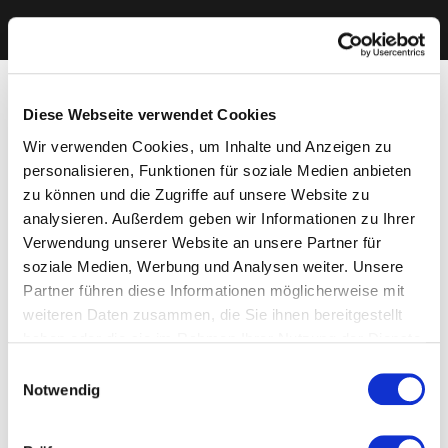
Diese Webseite verwendet Cookies
Wir verwenden Cookies, um Inhalte und Anzeigen zu
personalisieren, Funktionen für soziale Medien anbieten
zu können und die Zugriffe auf unsere Website zu
analysieren. Außerdem geben wir Informationen zu Ihrer
Verwendung unserer Website an unsere Partner für
soziale Medien, Werbung und Analysen weiter. Unsere
Partner führen diese Informationen möglicherweise mit
weiteren Daten zusammen, die Sie ihnen bereitgestellt
haben oder die sie im Rahmen Ihrer Nutzung der Dienste
gesammelt haben. Sie geben Einwilligung zu unseren
Einwilligungsauswahl
Cookies, wenn Sie unsere Webseite weiterhin nutzen.
Notwendig