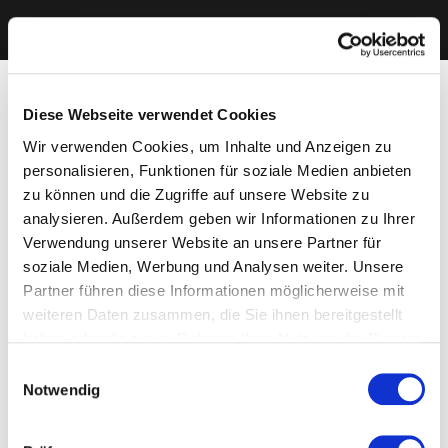
Diese Webseite verwendet Cookies
Wir verwenden Cookies, um Inhalte und Anzeigen zu
personalisieren, Funktionen für soziale Medien anbieten
zu können und die Zugriffe auf unsere Website zu
analysieren. Außerdem geben wir Informationen zu Ihrer
Verwendung unserer Website an unsere Partner für
soziale Medien, Werbung und Analysen weiter. Unsere
Partner führen diese Informationen möglicherweise mit
weiteren Daten zusammen, die Sie ihnen bereitgestellt
haben oder die sie im Rahmen Ihrer Nutzung der Dienste
gesammelt haben. Sie geben Einwilligung zu unseren
Einwilligungsauswahl
Cookies, wenn Sie unsere Webseite weiterhin nutzen.
Notwendig