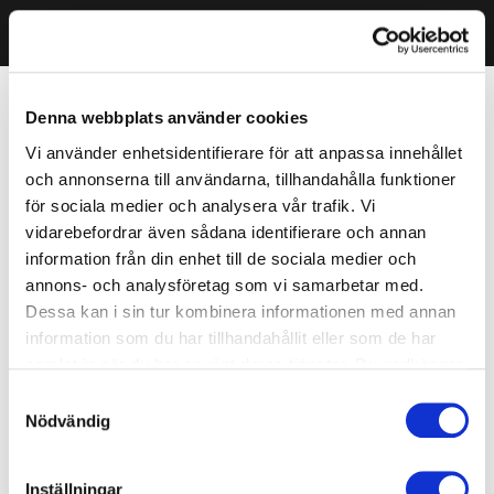
Denna webbplats använder cookies
Vi använder enhetsidentifierare för att anpassa innehållet
och annonserna till användarna, tillhandahålla funktioner
för sociala medier och analysera vår trafik. Vi
vidarebefordrar även sådana identifierare och annan
information från din enhet till de sociala medier och
annons- och analysföretag som vi samarbetar med.
Dessa kan i sin tur kombinera informationen med annan
information som du har tillhandahållit eller som de har
samlat in när du har använt deras tjänster. Du godkänner
våra cookies vid fortsatt användande av vår webbplats.
Samtyckesval
Nödvändig
Inställningar