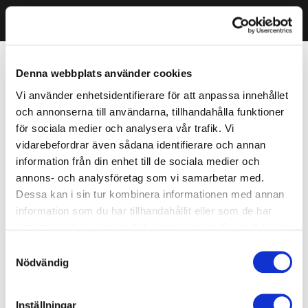
Denna webbplats använder cookies
Vi använder enhetsidentifierare för att anpassa innehållet
och annonserna till användarna, tillhandahålla funktioner
för sociala medier och analysera vår trafik. Vi
vidarebefordrar även sådana identifierare och annan
information från din enhet till de sociala medier och
annons- och analysföretag som vi samarbetar med.
Dessa kan i sin tur kombinera informationen med annan
information som du har tillhandahållit eller som de har
samlat in när du har använt deras tjänster. Du godkänner
våra cookies vid fortsatt användande av vår webbplats.
Samtyckesval
Nödvändig
Inställningar