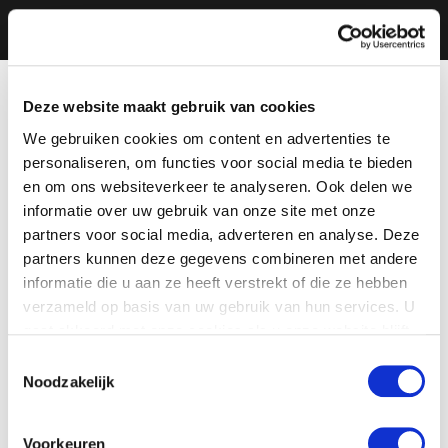
Deze website maakt gebruik van cookies
We gebruiken cookies om content en advertenties te
personaliseren, om functies voor social media te bieden
en om ons websiteverkeer te analyseren. Ook delen we
informatie over uw gebruik van onze site met onze
partners voor social media, adverteren en analyse. Deze
partners kunnen deze gegevens combineren met andere
informatie die u aan ze heeft verstrekt of die ze hebben
verzameld op basis van uw gebruik van hun services. U
gaat akkoord met onze cookies als u onze website blijft
gebruiken.
Toestemmingsselectie
Noodzakelijk
Voorkeuren