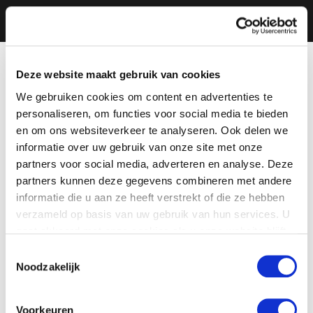
Deze website maakt gebruik van cookies
We gebruiken cookies om content en advertenties te
personaliseren, om functies voor social media te bieden
en om ons websiteverkeer te analyseren. Ook delen we
informatie over uw gebruik van onze site met onze
partners voor social media, adverteren en analyse. Deze
partners kunnen deze gegevens combineren met andere
informatie die u aan ze heeft verstrekt of die ze hebben
verzameld op basis van uw gebruik van hun services. U
gaat akkoord met onze cookies als u onze website blijft
gebruiken.
Toestemmingsselectie
Noodzakelijk
Voorkeuren