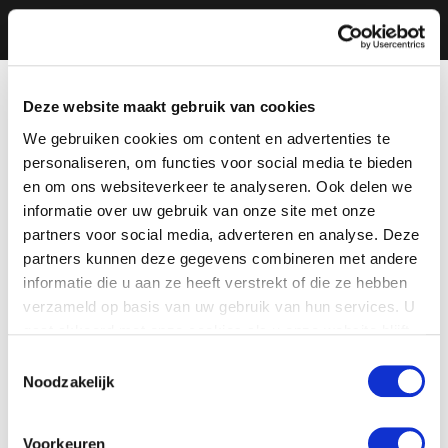
Deze website maakt gebruik van cookies
We gebruiken cookies om content en advertenties te
personaliseren, om functies voor social media te bieden
en om ons websiteverkeer te analyseren. Ook delen we
informatie over uw gebruik van onze site met onze
partners voor social media, adverteren en analyse. Deze
partners kunnen deze gegevens combineren met andere
informatie die u aan ze heeft verstrekt of die ze hebben
verzameld op basis van uw gebruik van hun services. U
gaat akkoord met onze cookies als u onze website blijft
gebruiken.
Toestemmingsselectie
Noodzakelijk
Voorkeuren