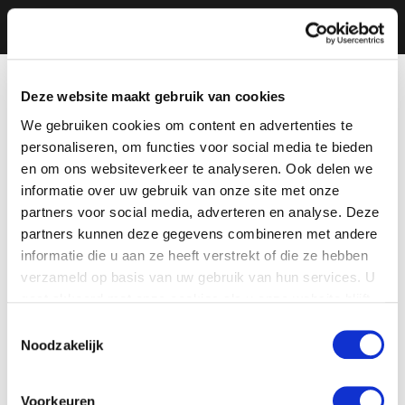
Deze website maakt gebruik van cookies
We gebruiken cookies om content en advertenties te
personaliseren, om functies voor social media te bieden
en om ons websiteverkeer te analyseren. Ook delen we
informatie over uw gebruik van onze site met onze
partners voor social media, adverteren en analyse. Deze
partners kunnen deze gegevens combineren met andere
informatie die u aan ze heeft verstrekt of die ze hebben
verzameld op basis van uw gebruik van hun services. U
gaat akkoord met onze cookies als u onze website blijft
gebruiken.
Toestemmingsselectie
Noodzakelijk
Voorkeuren