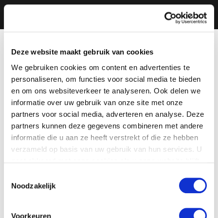
Deze website maakt gebruik van cookies
We gebruiken cookies om content en advertenties te
personaliseren, om functies voor social media te bieden
en om ons websiteverkeer te analyseren. Ook delen we
informatie over uw gebruik van onze site met onze
partners voor social media, adverteren en analyse. Deze
partners kunnen deze gegevens combineren met andere
informatie die u aan ze heeft verstrekt of die ze hebben
verzameld op basis van uw gebruik van hun services. U
gaat akkoord met onze cookies als u onze website blijft
gebruiken.
Toestemmingsselectie
Noodzakelijk
Voorkeuren