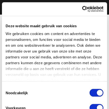
Deze website maakt gebruik van cookies
We gebruiken cookies om content en advertenties te
personaliseren, om functies voor social media te bieden
en om ons websiteverkeer te analyseren. Ook delen we
informatie over uw gebruik van onze site met onze
partners voor social media, adverteren en analyse. Deze
partners kunnen deze gegevens combineren met andere
informatie die u aan ze heeft verstrekt of die ze hebben
verzameld op basis van uw gebruik van hun services. U
gaat akkoord met onze cookies als u onze website blijft
gebruiken.
Toestemmingsselectie
Noodzakelijk
Voorkeuren