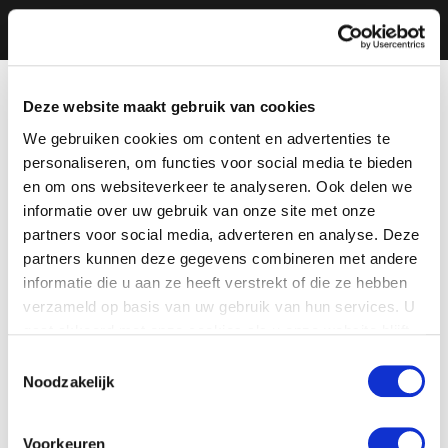
Deze website maakt gebruik van cookies
We gebruiken cookies om content en advertenties te
personaliseren, om functies voor social media te bieden
en om ons websiteverkeer te analyseren. Ook delen we
informatie over uw gebruik van onze site met onze
partners voor social media, adverteren en analyse. Deze
partners kunnen deze gegevens combineren met andere
informatie die u aan ze heeft verstrekt of die ze hebben
verzameld op basis van uw gebruik van hun services. U
gaat akkoord met onze cookies als u onze website blijft
gebruiken.
Toestemmingsselectie
Noodzakelijk
Voorkeuren