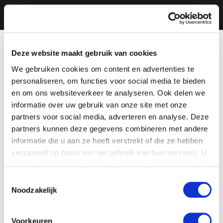
Deze website maakt gebruik van cookies
We gebruiken cookies om content en advertenties te
personaliseren, om functies voor social media te bieden
en om ons websiteverkeer te analyseren. Ook delen we
informatie over uw gebruik van onze site met onze
partners voor social media, adverteren en analyse. Deze
partners kunnen deze gegevens combineren met andere
informatie die u aan ze heeft verstrekt of die ze hebben
verzameld op basis van uw gebruik van hun services. U
gaat akkoord met onze cookies als u onze website blijft
gebruiken.
Toestemmingsselectie
Noodzakelijk
Voorkeuren