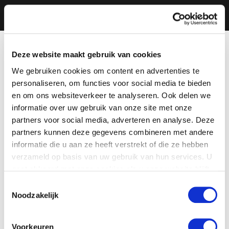
Deze website maakt gebruik van cookies
We gebruiken cookies om content en advertenties te
personaliseren, om functies voor social media te bieden
en om ons websiteverkeer te analyseren. Ook delen we
informatie over uw gebruik van onze site met onze
partners voor social media, adverteren en analyse. Deze
partners kunnen deze gegevens combineren met andere
informatie die u aan ze heeft verstrekt of die ze hebben
verzameld op basis van uw gebruik van hun services. U
gaat akkoord met onze cookies als u onze website blijft
gebruiken.
Toestemmingsselectie
Noodzakelijk
Voorkeuren