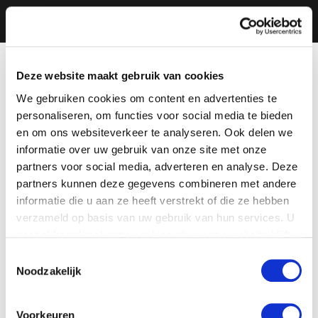
Deze website maakt gebruik van cookies
We gebruiken cookies om content en advertenties te
personaliseren, om functies voor social media te bieden
en om ons websiteverkeer te analyseren. Ook delen we
informatie over uw gebruik van onze site met onze
partners voor social media, adverteren en analyse. Deze
partners kunnen deze gegevens combineren met andere
informatie die u aan ze heeft verstrekt of die ze hebben
verzameld op basis van uw gebruik van hun services. U
gaat akkoord met onze cookies als u onze website blijft
gebruiken.
Toestemmingsselectie
Noodzakelijk
Voorkeuren