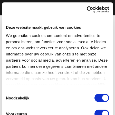
Deze website maakt gebruik van cookies
We gebruiken cookies om content en advertenties te
personaliseren, om functies voor social media te bieden
en om ons websiteverkeer te analyseren. Ook delen we
informatie over uw gebruik van onze site met onze
partners voor social media, adverteren en analyse. Deze
partners kunnen deze gegevens combineren met andere
informatie die u aan ze heeft verstrekt of die ze hebben
verzameld op basis van uw gebruik van hun services. U
gaat akkoord met onze cookies als u onze website blijft
gebruiken.
Toestemmingsselectie
Noodzakelijk
Voorkeuren