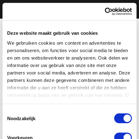
Deze website maakt gebruik van cookies
We gebruiken cookies om content en advertenties te
personaliseren, om functies voor social media te bieden
en om ons websiteverkeer te analyseren. Ook delen we
informatie over uw gebruik van onze site met onze
partners voor social media, adverteren en analyse. Deze
partners kunnen deze gegevens combineren met andere
informatie die u aan ze heeft verstrekt of die ze hebben
verzameld op basis van uw gebruik van hun services. U
gaat akkoord met onze cookies als u onze website blijft
gebruiken.
Toestemmingsselectie
Noodzakelijk
Voorkeuren