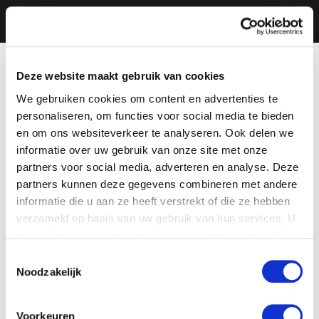
Deze website maakt gebruik van cookies
We gebruiken cookies om content en advertenties te
personaliseren, om functies voor social media te bieden
en om ons websiteverkeer te analyseren. Ook delen we
informatie over uw gebruik van onze site met onze
partners voor social media, adverteren en analyse. Deze
partners kunnen deze gegevens combineren met andere
informatie die u aan ze heeft verstrekt of die ze hebben
verzameld op basis van uw gebruik van hun services. U
gaat akkoord met onze cookies als u onze website blijft
gebruiken.
Toestemmingsselectie
Noodzakelijk
Voorkeuren