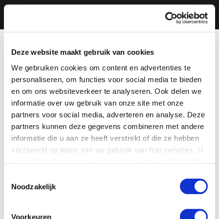
Deze website maakt gebruik van cookies
We gebruiken cookies om content en advertenties te
personaliseren, om functies voor social media te bieden
en om ons websiteverkeer te analyseren. Ook delen we
informatie over uw gebruik van onze site met onze
partners voor social media, adverteren en analyse. Deze
partners kunnen deze gegevens combineren met andere
informatie die u aan ze heeft verstrekt of die ze hebben
verzameld op basis van uw gebruik van hun services. U
gaat akkoord met onze cookies als u onze website blijft
gebruiken.
Toestemmingsselectie
Noodzakelijk
Voorkeuren